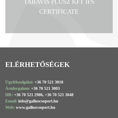
TARAVIS PLUSZ KFT IFS
CERTIFICATE
ELÉRHETŐSÉGEK
Ügyfélszolgálat:
+36 70 521 3010
Áruforgalom:
+36 70 521 3003
HR:
+36 70 521 2986,
+36 70 521 3048
Email:
info@
galluscsoport
.hu
Web:
www.galluscsoport.hu