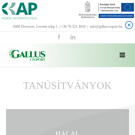
Kihagyás
8460 Devecser, Levente telep 1. | +36 70 521 3010
|
info@galluscsoport.hu
Facebook
LinkedIn
TANÚSÍTVÁNYOK
HALAL